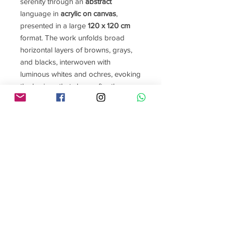
serenity through an
abstract
language in
acrylic on canvas
,
presented in a large
120 x 120 cm
format. The work unfolds broad
horizontal layers of browns, grays,
and blacks, interwoven with
luminous whites and ochres, evoking
the horizon that clears after the
storm.
The
abstract visual style
emerges in
layered surfaces and
expressive
brushstrokes
that embody both
movement and stillness. Each
contrast tells a story of
transformation: what once seemed
devastation becomes clarity, and
what was shadow transforms into
promise.
“Después de la Tormenta” by