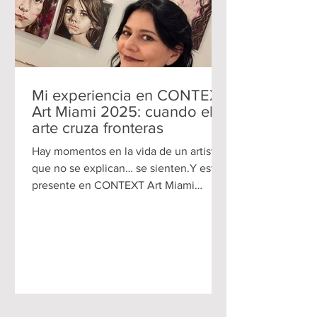
Mi experiencia en CONTEXT
Art Miami 2025: cuando el
arte cruza fronteras
Hay momentos en la vida de un artista
que no se explican… se sienten.Y estar
presente en CONTEXT Art Miami
durante el Miami Art Week del 2 al 7 de
diciembre de 2025 fue uno de ellos.
Llegar a One Herald Plaza, en el
corazón de Downtown Miami, no es
solo llegar a una feria… es entrar en uno
de los epicentros más importantes del
arte contemporáneo a nivel mundial.