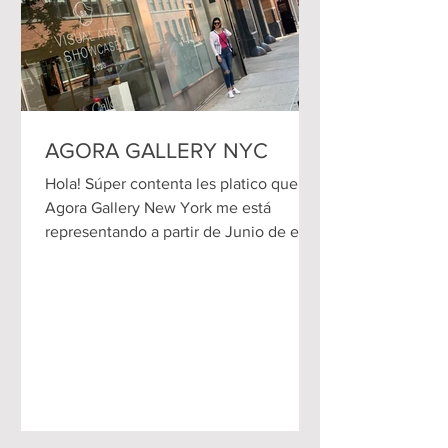
AGORA GALLERY NYC
Hola! Súper contenta les platico que
Agora Gallery New York me está
representando a partir de Junio de este
2023, durante un año, además de su
representación y promoción, participaré
en exposiciones en su sede en
Chelsea, el Distrito de Arte de Nueva
York, en sus instalaciones en 530 West
25th, NY 10001 en donde podrán ver
parte de mi obra del 5 al 26 de
Septiembre, 2023 de Martes a Sábados
de 11 am. a 6 pm. en la Exposición