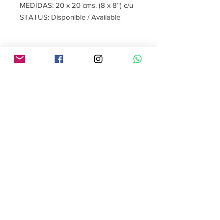
MEDIDAS: 20 x 20 cms. (8 x 8’') c/u
STATUS: Disponible / Available
Contáctame
Sígueme
contacto@gabrielaroman.art
Descarga la App
de
gabrielaroman.art