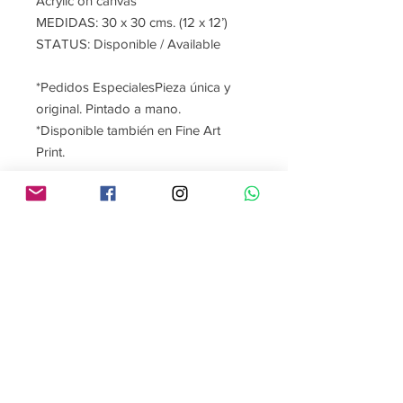
Acrylic on canvas
MEDIDAS: 30 x 30 cms. (12 x 12’)
STATUS: Disponible / Available
*Pedidos EspecialesPieza única y
original. Pintado a mano.
*Disponible también en Fine Art
Print.
Contáctame
Sígueme
contacto@gabrielaroman.art