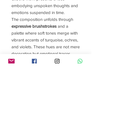
embodying unspoken thoughts and
emotions suspended in time.
The composition unfolds through
expressive brushstrokes
and a
palette where soft tones merge with
vibrant accents of turquoise, ochres,
and violets. These hues are not mere
decoration but emotional traces
intertwined with the essence of the
protagonist, granting her an ethereal
yet tangible aura. Each stroke
becomes a pictorial whisper that
invites the viewer to uncover what is
not said, connecting with the
universality of human emotion.
Emociones Suspendidas by Gabriela
Román Esnaurrizar within
contemporary art