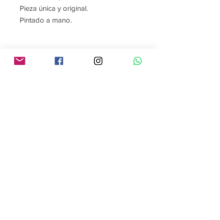
Pieza única y original.
Pintado a mano.
Contáctame
Sígueme
contacto@gabrielaroman.art
Descarga la App
de
gabrielaroman.art