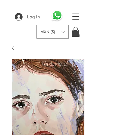
Log In
MXN ($)