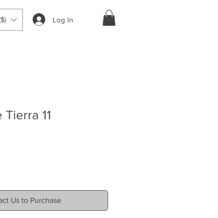
Log In
$)
Tierra 11
ct Us to Purchase