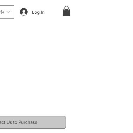
Log In
$)
ct Us to Purchase