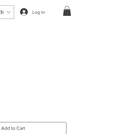
Log In
$)
ce
Add to Cart