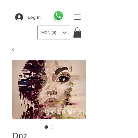
Log In
MXN ($)
Dnz