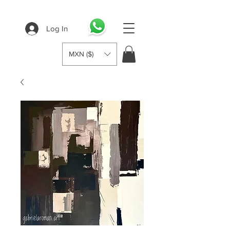
Log In
MXN ($)