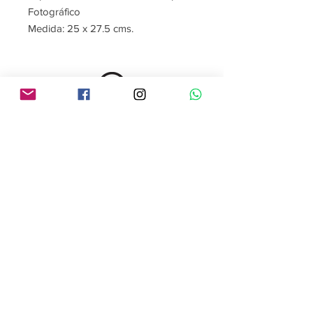
Fotográfico
Medida: 25 x 27.5 cms.
Contact me
Follow me
contacto@gabrielaroman.art
Download the mobil
app: