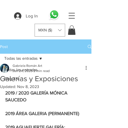
Log In
MXN ($)
Post
Todas las entradas
Gabriela Román Art
Todas las entradas
Jan 24, 2023
2 min read
Galerías y Exposiciones
Blog EN
Updated:
Nov 8, 2023
2019 / 2020 GALERÍA MÓNICA 
SAUCEDO 
2019 ÁREA GALERIA (PERMANENTE)
2019 AGUAFUERTE GALERÍA: 